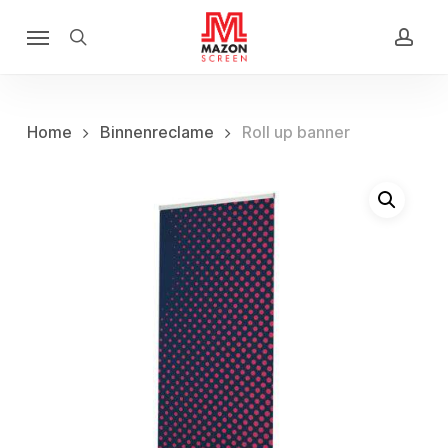
Skip
Menu
to
search
acco
main
content
Home
Binnenreclame
Roll up banner