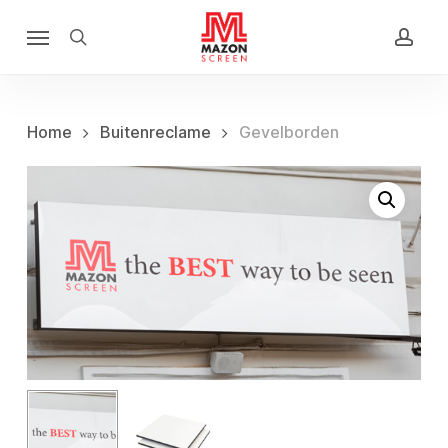
Skip
Menu
to
search
acco
main
content
Home
Buitenreclame
Gevelborden