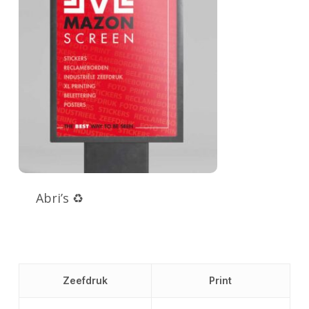
Abri’s ♻
Zeefdruk
Print