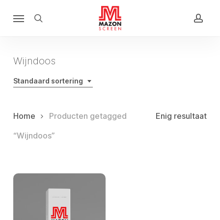
Skip
Menu
to
search
acco
main
content
Wijndoos
Standaard sortering
Home
Producten getagged
Enig resultaat
“Wijndoos”