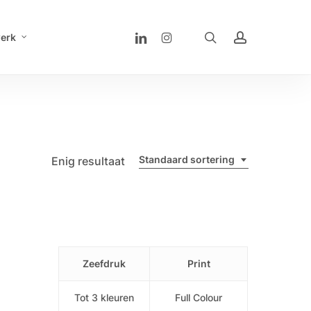
linkedin
instagram
search
account
erk
Standaard sortering
Enig resultaat
Zeefdruk
Print
Tot 3 kleuren
Full Colour