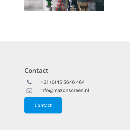
Contact
+31 (0)45 5646 464
info@mazonscreen.nl
C
o
n
t
a
c
t