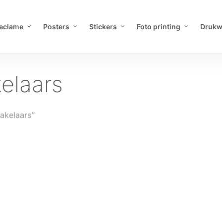
eclame
Posters
Stickers
Foto printing
Drukw
kelaars
akelaars”