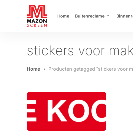
Skip
to
Home
Buitenreclame
Binnenr
main
content
stickers voor ma
Home
Producten getagged “stickers voor m