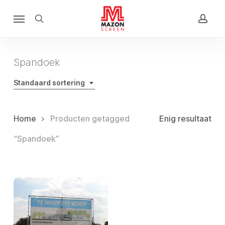
Skip
Menu
to
search
acco
main
content
Spandoek
Standaard sortering
Home
Producten getagged
Enig resultaat
“Spandoek”