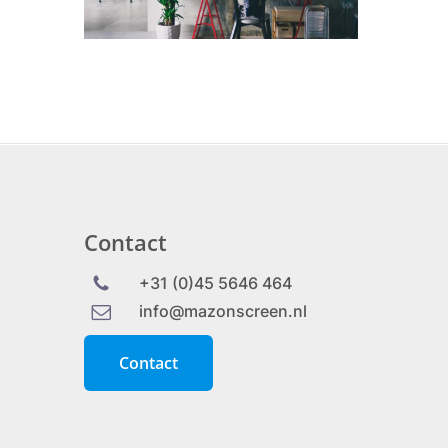
Contact
+31 (0)45 5646 464
info@mazonscreen.nl
C
o
n
t
a
c
t