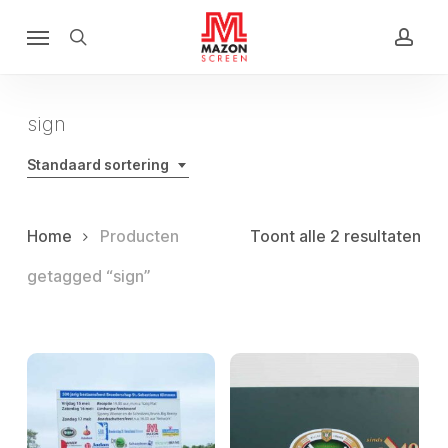
Skip
Menu
to
search
acco
main
content
sign
Standaard sortering
Home
Producten
Toont alle 2 resultaten
getagged “sign”