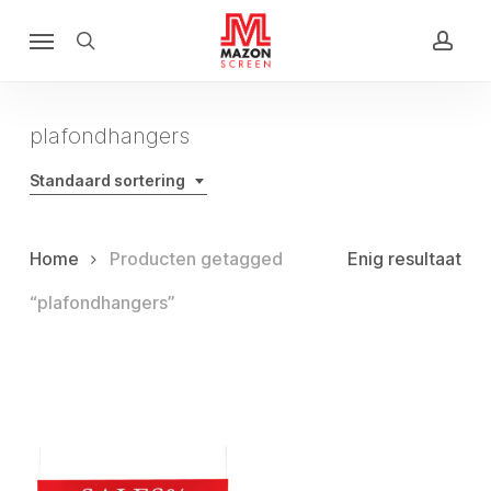
Skip
Menu
to
search
acco
main
content
plafondhangers
Standaard sortering
Home
Producten getagged
Enig resultaat
“plafondhangers”