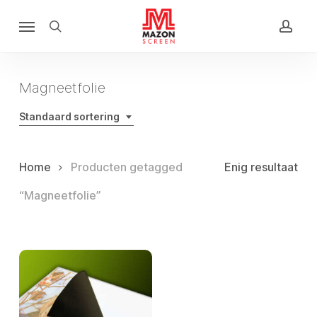
Skip
Menu
to
search
acco
main
content
Magneetfolie
Standaard sortering
Home
Producten getagged
Enig resultaat
“Magneetfolie”