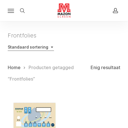
Skip
Menu
to
search
acco
main
content
Frontfolies
Standaard sortering
Home
Producten getagged
Enig resultaat
“Frontfolies”