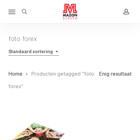
Skip
Menu
to
search
acco
main
content
foto forex
Standaard sortering
Home
Producten getagged “foto
Enig resultaat
forex”