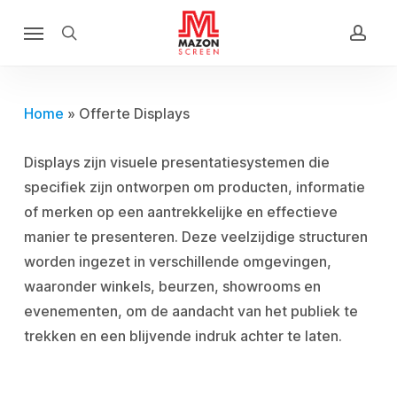
Skip
Menu
to
search
acco
main
content
Home
»
Offerte Displays
Displays zijn visuele presentatiesystemen die
specifiek zijn ontworpen om producten, informatie
of merken op een aantrekkelijke en effectieve
manier te presenteren. Deze veelzijdige structuren
worden ingezet in verschillende omgevingen,
waaronder winkels, beurzen, showrooms en
evenementen, om de aandacht van het publiek te
trekken en een blijvende indruk achter te laten.
Displays variëren in vorm, grootte en functionaliteit,
en ze kunnen worden aangepast aan de specifieke