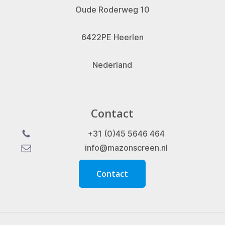
Oude Roderweg 10
6422PE Heerlen
Nederland
Contact
+31 (0)45 5646 464
info@mazonscreen.nl
C
o
n
t
a
c
t