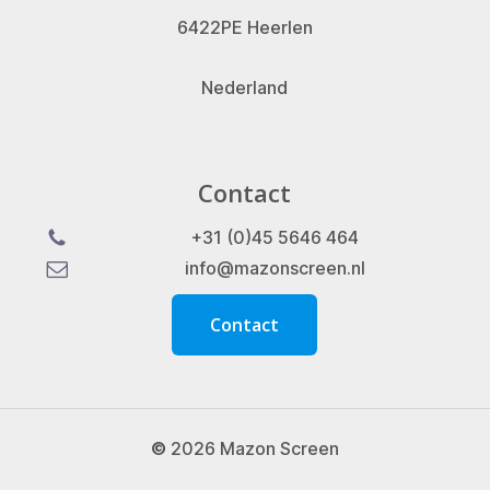
6422PE Heerlen
Nederland
Contact
+31 (0)45 5646 464
info@mazonscreen.nl
C
o
n
t
a
c
t
©
2026
Mazon Screen