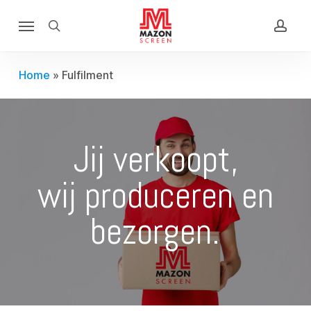
Skip
Menu
to
search
acco
main
content
Home
»
Fulfilment
Jij verkoopt,
wij produceren en
bezorgen.